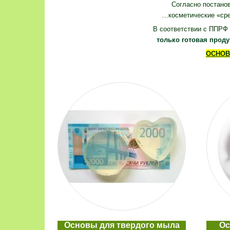
Согласно постано
…косметические «ср
В соответствии с
ППРФ о
только готовая прод
ОСНОВЫ
Основы для твердого мыла
Ос