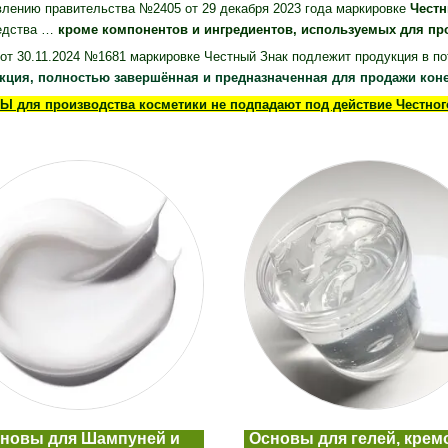
влению правительства №2405 от 29 декабря 2023 года
маркировке
Честн
едства …
кроме компонентов и ингредиентов, используемых для п
т 30.11.2024 №1681 маркировке Честный Знак подлежит продукция в по
укция, полностью завершённая и предназначенная для продажи кон
 для производства косметики не подпадают под действие Честног
новы для Шампуней и
Основы для гелей, крем