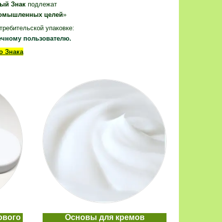
ый Знак
подлежат
ромышленных целей
»
требительской упаковке:
ечному пользователю.
о Знака
ового
Основы для кремов